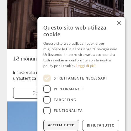
×
Questo sito web utilizza
cookie
Questo sito web utilizza i cookie per
migliorare la tua esperienza di navigazione.
Utilizzando il nostro sito web acconsenti a
18 monumenti UNESCO di Ragusa
tutti i cookie in conformità con la nostra
policy per i cookie.
Leggi di più
Incastonata nei monti Iblei, la città di Ragusa è
un’autentica meraviglia dal fascino senza tempo
STRETTAMENTE NECESSARI
PERFORMANCE
Dettagli
TARGETING
FUNZIONALITÀ
ACCETTA TUTTO
RIFIUTA TUTTO